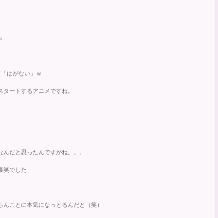
＜
て「はがない」ｗ
スタートするアニメですね。
なんだと思ったんですがね。。。
爆笑でした
らんことに本気になっとるんだと（笑）