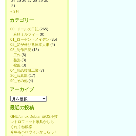
24
25
26
27
28
29
30
31
« 3月
カテゴリー
00_ドールズ日記
(265)
麻緒ミルフィー
(8)
01_ローゼン・メイデン
(35)
02_髪が伸びる日本人形
(4)
03_制作日記
(13)
工作
(6)
整形
(3)
被服
(3)
04_歌恋技研工業
(7)
20_写真部
(17)
99_その他
(4)
アーカイブ
ア
ー
最近の投稿
カ
イ
GNU/Linux Debian系OS小技
ブ
レトロフィット家具かしら
くねくね銀様
今年もハロウィンかしらっ！