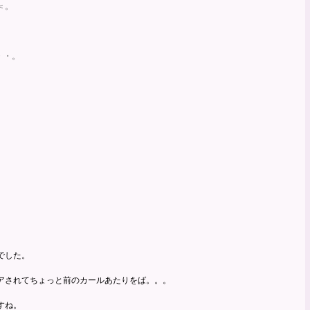
＜。
・・。
でした。
アされてちょっと前のカールあたりをば。。。
すね。