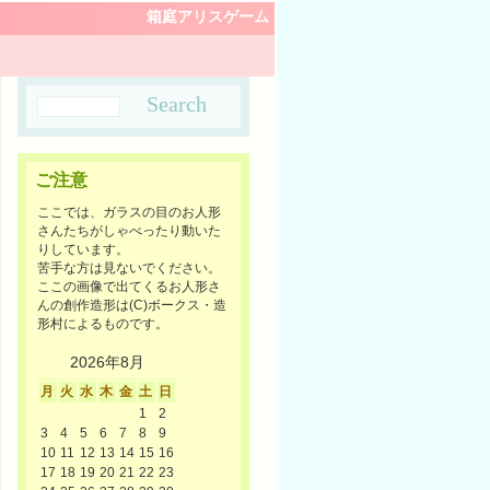
箱庭アリスゲーム
ご注意
ここでは、ガラスの目のお人形
さんたちがしゃべったり動いた
りしています。
苦手な方は見ないでください。
ここの画像で出てくるお人形さ
んの創作造形は(C)ボークス・造
形村によるものです。
2026年8月
月
火
水
木
金
土
日
1
2
3
4
5
6
7
8
9
10
11
12
13
14
15
16
17
18
19
20
21
22
23