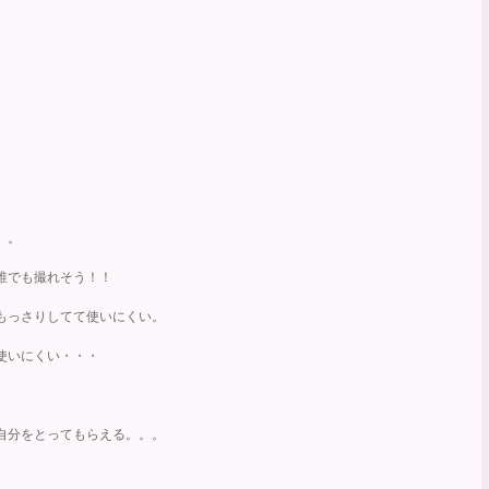
。
。。
誰でも撮れそう！！
もっさりしてて使いにくい。
使いにくい・・・
自分をとってもらえる。。。