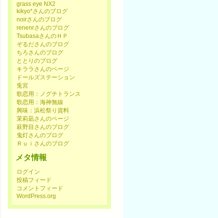
grass eye NX2
kikyo*さんのブログ
noirさんのブログ
renenrさんのブログ
TsubasaさんのＨＰ
ぞるださんのブログ
ちろさんのブログ
ととりのブログ
キララさんのページ
ドールズステーション
兎宮
歌恋用：ノグチトランス
歌恋用：海神無線
興味：浜松祭り資料
茉莉凪さんのページ
萩野目さんのブログ
鬼灯さんのブログ
Ｒｕｉさんのブログ
メタ情報
ログイン
投稿フィード
コメントフィード
WordPress.org