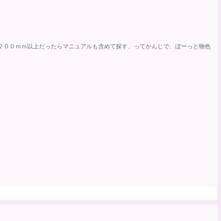
２００ｍｍ以上だったらマニュアルも含めて探す、ってかんじで、ぼーっと物色
）