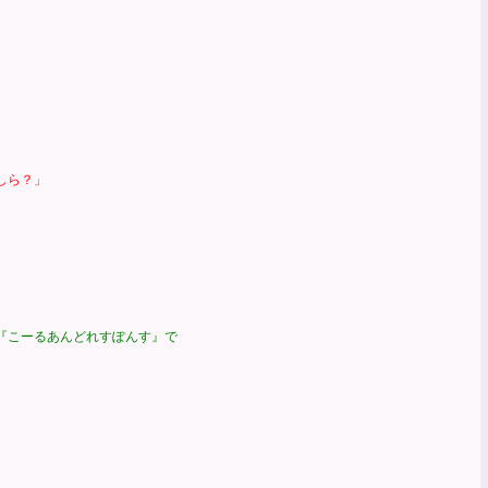
しら？」
、
こーるあんどれすぽんす』で