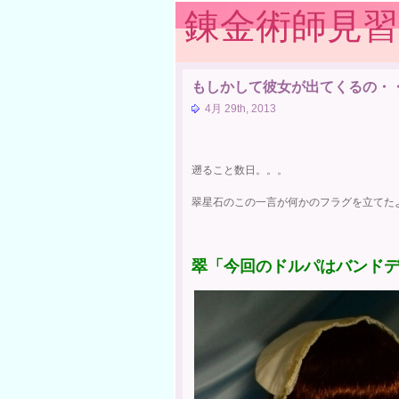
錬金術師見
もしかして彼女が出てくるの・
4月 29th, 2013
遡ること数日。。。
翠星石のこの一言が何かのフラグを立てた
翠「今回のドルパはバンド