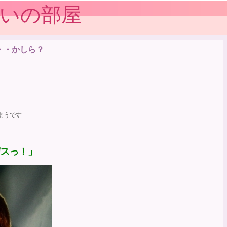
習いの部屋
・・かしら？
ようです
デスっ！」