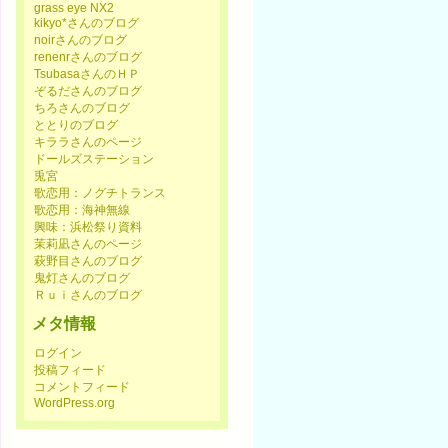
grass eye NX2
kikyo*さんのブログ
noirさんのブログ
renenrさんのブログ
TsubasaさんのＨＰ
ぞるださんのブログ
ちろさんのブログ
ととりのブログ
キララさんのページ
ドールズステーション
兎宮
歌恋用：ノグチトランス
歌恋用：海神無線
興味：浜松祭り資料
茉莉凪さんのページ
萩野目さんのブログ
鬼灯さんのブログ
Ｒｕｉさんのブログ
メタ情報
ログイン
投稿フィード
コメントフィード
WordPress.org