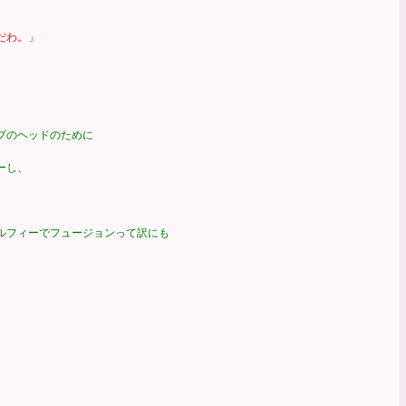
だわ。」
のヘッドのために
ーし、
フィーでフュージョンって訳にも