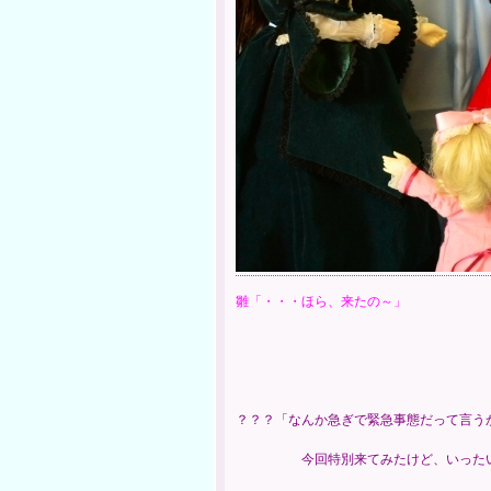
雛「・・・ほら、来たの～」
？？？「なんか急ぎで緊急事態だって言う
今回特別来てみたけど、いったい