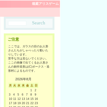
箱庭アリスゲーム
ご注意
ここでは、ガラスの目のお人形
さんたちがしゃべったり動いた
りしています。
苦手な方は見ないでください。
ここの画像で出てくるお人形さ
んの創作造形は(C)ボークス・造
形村によるものです。
2026年8月
月
火
水
木
金
土
日
1
2
3
4
5
6
7
8
9
10
11
12
13
14
15
16
17
18
19
20
21
22
23