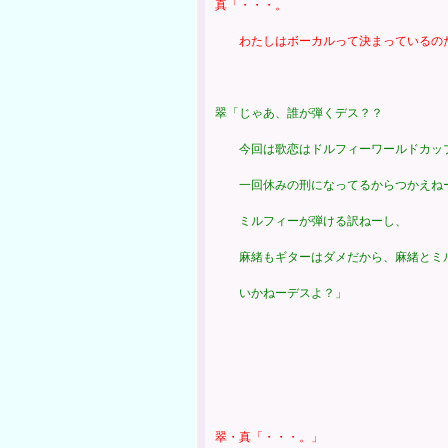
真「・・・。
わたしはボーカルって決まっているの
翠「じゃあ、誰が弾くデス？？
今回は歌恋はドルフィーワールドカップ
一回休みの刑になってるからつかえね
ミルフィーが弾ける訳ねーし、
麻緒もギターはダメだから、麻緒とミル
いかねーデスよ？」
翠・真「・・・。」