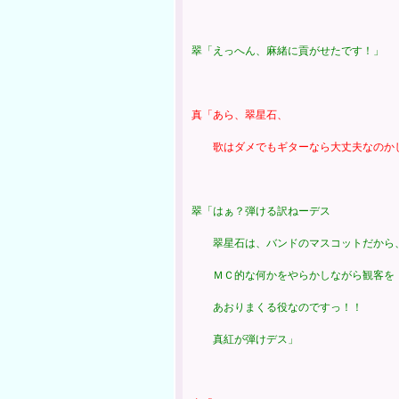
翠「えっへん、麻緒に貢がせたです！」
真「あら、翠星石、
歌はダメでもギターなら大丈夫なのか
翠「はぁ？弾ける訳ねーデス
翠星石は、バンドのマスコットだから
ＭＣ的な何かをやらかしながら観客を『
あおりまくる役なのですっ！！
真紅が弾けデス」