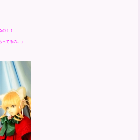
るの！！
らってるの。」