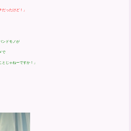
チだったけど！」
バンドモノが
メで
とじゃねーですか！」