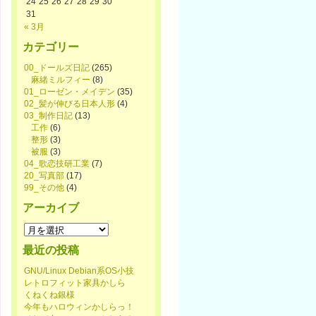
24
25
26
27
28
29
30
31
« 3月
カテゴリー
00_ドールズ日記
(265)
麻緒ミルフィー
(8)
01_ローゼン・メイデン
(35)
02_髪が伸びる日本人形
(4)
03_制作日記
(13)
工作
(6)
整形
(3)
被服
(3)
04_歌恋技研工業
(7)
20_写真部
(17)
99_その他
(4)
アーカイブ
ア
ー
最近の投稿
カ
イ
GNU/Linux Debian系OS小技
ブ
レトロフィット家具かしら
くねくね銀様
今年もハロウィンかしらっ！